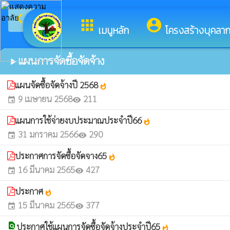
arrow_back_ios
ย
กลับเมนูหลัก
apps
account_circle
เมนูหลัก
โครงสร้างบุคลา
แผนการจัดซื้อจัดจ้าง
play_arrow
แผนจัดซื้อจัดจ้างปี 2568
whatshot
9 เมษายน 2568
211
event
visibility
แผนการใช้จ่ายงบประมาณประจำปี66
whatshot
31 มกราคม 2566
290
event
visibility
ประกาศการจัดซื้อจัดจาง65
whatshot
16 มีนาคม 2565
427
event
visibility
ประกาศ
whatshot
15 มีนาคม 2565
377
event
visibility
find_in_page
ประกาศใช้แผนการจัดซื้อจัดจ้างประจำปี65
whatshot