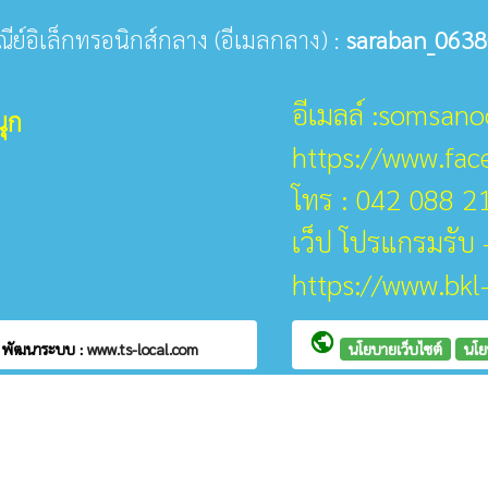
ษณีย์อิเล็กทรอนิกส์กลาง (อีเมลกลาง) :
saraban_0638
อีเมลล์ :somsan
ุก
https://www.fa
โทร : 042 088 2
เว็ป โปรแกรมรับ -
https://www.bkl
public
ก
พัฒนาระบบ :
www.ts-local.com
นโยบายเว็บไซต์
นโย