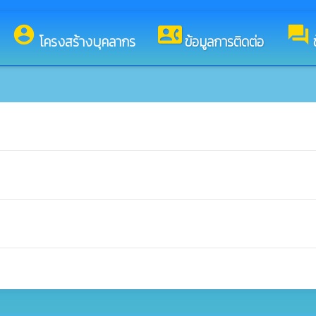
ยินดีต้อนรับสู่เว็บไซต์ของ องค์การบริหารส่วนตำบลสมสนุก
account_circle
contact_phone
forum
โครงสร้างบุคลากร
ข้อมูลการติดต่อ