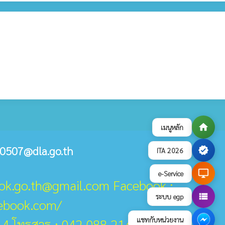
home
เมนูหลัก
0507@dla.go.th
verified
ITA 2026
desktop_windows
e-Service
ook.go.th@gmail.com Facebook :
view_list
ระบบ egp
cebook.com/
แชทกับหน่วยงาน
14 โทรสาร : 042 088 214