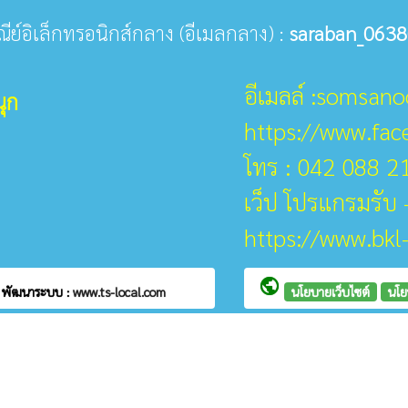
ษณีย์อิเล็กทรอนิกส์กลาง (อีเมลกลาง) :
saraban_0638
อีเมลล์ :somsan
ุก
https://www.fa
โทร : 042 088 2
เว็ป โปรแกรมรับ -
https://www.bkl
public
ก
พัฒนาระบบ :
www.ts-local.com
นโยบายเว็บไซต์
นโย