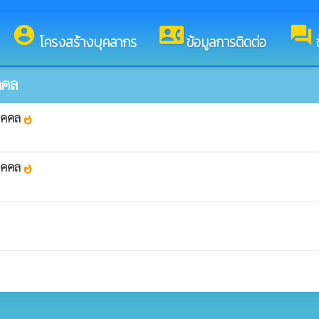
ยินดีต้อนรับสู่เว็บไซต์ของ องค์การบริหารส่วนตำบลสมสนุก
account_circle
contact_phone
forum
โครงสร้างบุคลากร
ข้อมูลการติดต่อ
คคล
ุคคล
whatshot
ุคคล
whatshot