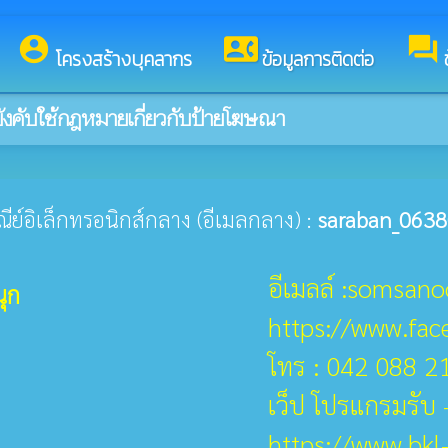
ยินดีต้อนรับสู่เว็บไซต์ของ องค์การบริหารส่วนตำบลสมสนุก
account_circle
contact_phone
forum
โครงสร้างบุคลากร
ข้อมูลการติดต่อ
ังคับใช้กฎหมายเกี่ยวกับป้ายโฆษณา
ษณีย์อิเล็กทรอนิกส์กลาง (อีเมลกลาง) :
saraban_0638
อีเมลล์ :somsan
ุก
https://www.fa
โทร : 042 088 2
เว็ป โปรแกรมรับ -
https://www.bkl