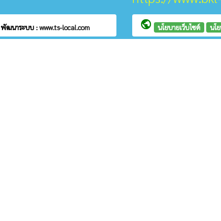
public
ก
พัฒนาระบบ :
www.ts-local.com
นโยบายเว็บไซต์
นโย