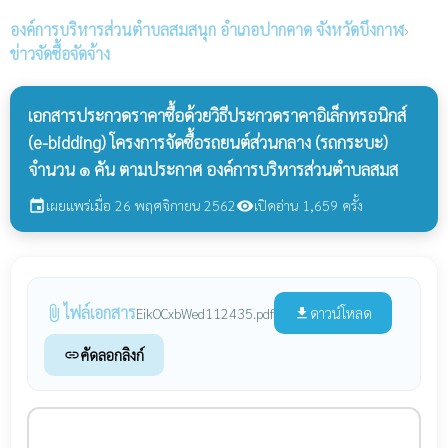
องค์การบริหารส่วนตำบลสมสนุก
อำเภอปากคาด จังหวัดบึงกาฬ
›
ข่าวจัดซื้อจัดจ้าง
เอกสารประกวดราคาซื้อด้วยวิธีประกวดราคาอิเล็กทรอนิกส์
(e-bidding) โครงการจัดซื้อรถยนต์ส่วนกลาง (รถกระบะ)
จำนวน ๑ คัน ตามประกาศ องค์การบริหารส่วนตำบลสมส
เผยแพร่เมื่อ 26 พฤศจิกายน 2562
เปิดอ่าน 1,659 ครั้ง
event
visibility
ไฟล์เอกสาร
attach_file
ดาวน์โหลด
EikOCxbWed112435.pdf
file_download
คัดลอกลิงก์
link